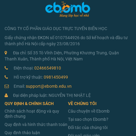
CÔNG TY CỔ PHẦN GIÁO DỤC TRỰC TUYẾN BIỂN HỌC
Giấy chứng nhận ĐKDN số 0107544926 do Sở kế hoạch và đầu tư
thành phố Hà Nội cấp ngày 23/08/2016
Địa chỉ: Số 35 Tô Vĩnh Diện, Phường Khương Trung, Quận
Thanh Xuân, Thành phố Hà Nội, Việt Nam
Điện thoại:
02466549810
Hỗ trợ kỹ thuật:
0981450499
Email:
support@ebomb.edu.vn
Đại diện pháp luật: NGUYỄN THỊ NHẬT LỆ
QUY ĐỊNH & CHÍNH SÁCH
VỀ CHÚNG TÔI
Chính sách hoạt động và quy
Câu chuyện về Ebomb
định chung
Tại sao chọn Ebomb?
Quy định và hình thức thanh toán
Đối tác của chúng tôi
Quy định thảo luận
Đội ngũ giáo viên