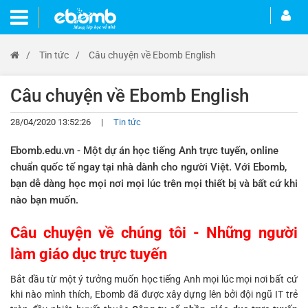
/
Tin tức
/
Câu chuyện về Ebomb English
Câu chuyện về Ebomb English
28/04/2020 13:52:26
|
Tin tức
Ebomb.edu.vn - Một dự án học tiếng Anh trực tuyến, online
chuẩn quốc tế ngay tại nhà dành cho người Việt. Với Ebomb,
bạn dễ dàng học mọi nơi mọi lúc trên mọi thiết bị và bất cứ khi
nào bạn muốn.
Câu chuyện về chúng tôi - Những người
làm giáo dục trực tuyến
Bắt đầu từ một ý tưởng muốn học tiếng Anh mọi lúc mọi nơi bất cứ
khi nào mình thích, Ebomb đã được xây dựng lên bởi đội ngũ IT trẻ