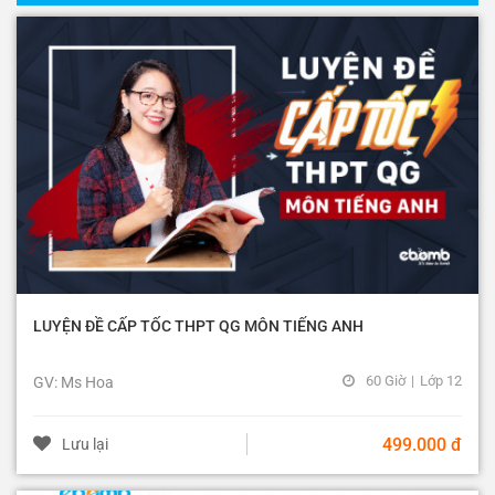
LUYỆN ĐỀ CẤP TỐC THPT QG MÔN TIẾNG ANH
60 Giờ
|
Lớp 12
GV: Ms Hoa
499.000 đ
Lưu lại