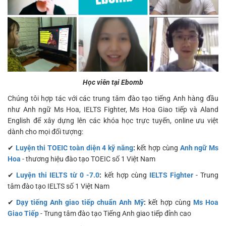
Học viên tại Ebomb
Chúng tôi hợp tác với các trung tâm đào tạo tiếng Anh hàng đầu
như Anh ngữ Ms Hoa, IELTS Fighter, Ms Hoa Giao tiếp và Aland
English để xây dựng lên các khóa học trực tuyến, online ưu việt
dành cho mọi đối tượng:
✔
Luyện thi TOEIC toàn diện 4 kỹ năng
:
kết hợp cùng
Anh ngữ Ms
Hoa
- thương hiệu đào tạo TOEIC số 1 Việt Nam
✔
Luyện thi IELTS từ 0 -7.0
:
kết hợp cùng
IELTS Fighter
- Trung
tâm đào tạo IELTS số 1 Việt Nam
✔
Dạy tiếng Anh giao tiếp chuẩn Anh Mỹ
:
kết hợp cùng
Ms Hoa
Giao Tiếp
- Trung tâm đào tạo Tiếng Anh giao tiếp đỉnh cao