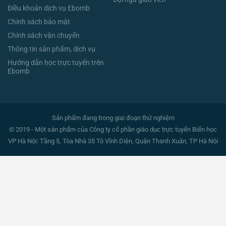
Điều khoản dịch vụ Ebomb
Chính sách bảo mật
Chính sách vận chuyển
Thông tin sản phẩm, dịch vụ
Hướng dẫn học trực tuyến trên
Ebomb
Sản phẩm đang trong giai đoạn thử nghiệm
© 2019 - Một sản phẩm của Công ty cổ phần giáo dục trực tuyến Biển học
VP Hà Nội: Tầng 5, Tòa Nhà 35 Tô Vĩnh Diện, Quận Thanh Xuân, TP Hà Nội