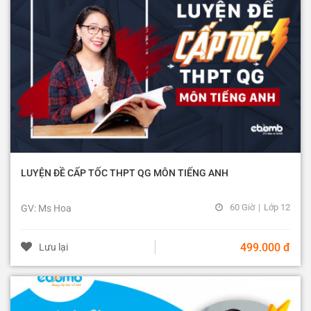
LUYỆN ĐỀ CẤP TỐC THPT QG MÔN TIẾNG ANH
60 Giờ
|
Lớp 12
GV: Ms Hoa
499.000 đ
Lưu lại