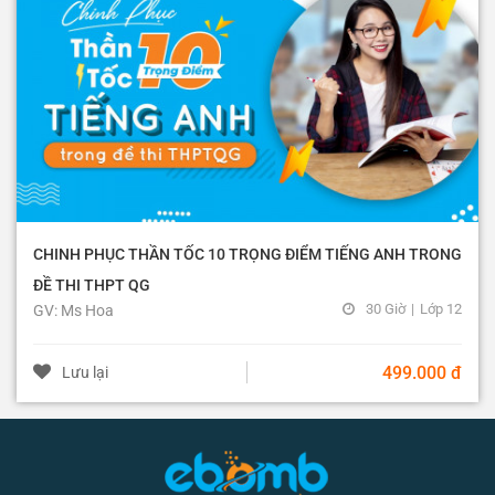
CHINH PHỤC THẦN TỐC 10 TRỌNG ĐIỂM TIẾNG ANH TRONG
ĐỀ THI THPT QG
30 Giờ
|
Lớp 12
GV: Ms Hoa
499.000 đ
Lưu lại