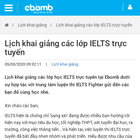
/
Lịch khai giảng
/
Lịch khai giảng các lớp IELTS trực tuyến
Lịch khai giảng các lớp IELTS trực
tuyến
05/03/2020 09:32:11
|
Lịch khai giảng
Lịch khai giảng các lớp học IELTS trực tuyến tại Ebomb dưới
sự hợp tác với trung tâm luyện thi IELTS Fighter gửi đến các
bạn để cùng học nhé.
Xin chào các bạn,
IELTS hiện là chứng chỉ "sang xịn" đang được nhiều bạn hướng tới
hiện nay với mục tiêu du học, tốt nghiệp THPT, xét tuyển đại học, ra
trường, công việc thăng tiến...Và hiện tại, việc luyện thi IELTS trực
tuyến đã bắt đầu nhen nhóm và phát triển. Hiểu được nhu cầu của