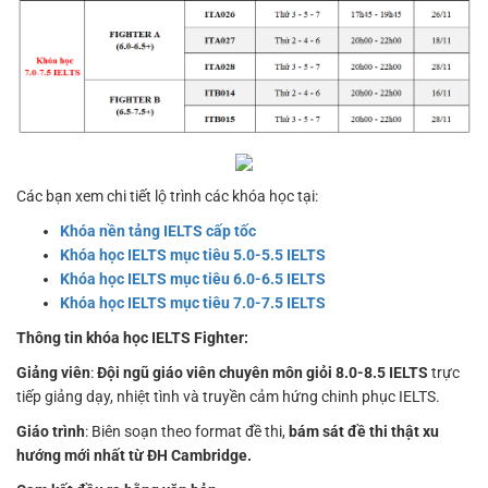
Các bạn xem chi tiết lộ trình các khóa học tại:
Khóa nền tảng IELTS cấp tốc
Khóa học IELTS mục tiêu 5.0-5.5 IELTS
Khóa học IELTS mục tiêu 6.0-6.5 IELTS
Khóa học IELTS mục tiêu 7.0-7.5 IELTS
Thông tin khóa học IELTS Fighter:
Giảng viên
:
Đội ngũ giáo viên chuyên môn giỏi 8.0-8.5 IELTS
trực
tiếp giảng dạy, nhiệt tình và truyền cảm hứng chinh phục IELTS.
Giáo trình
: Biên soạn theo format đề thi,
bám sát đề thi thật xu
hướng mới nhất từ ĐH Cambridge.