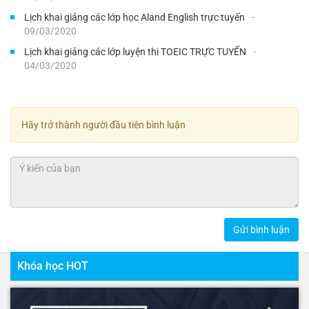
Lịch khai giảng các lớp học Aland English trực tuyến
-
09/03/2020
Lịch khai giảng các lớp luyện thi TOEIC TRỰC TUYẾN
-
04/03/2020
Hãy trở thành người đầu tiên bình luận
Gửi bình luận
Khóa học HOT