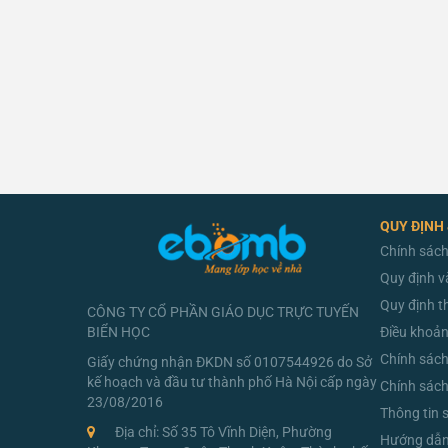
QUY ĐỊNH
Chính sách
Quy định v
Quy định t
CÔNG TY CỔ PHẦN GIÁO DỤC TRỰC TUYẾN
BIỂN HỌC
Điều khoản
Chính sác
Giấy chứng nhận ĐKDN số 0107544926 do Sở
kế hoạch và đầu tư thành phố Hà Nội cấp ngày
Chính sách
23/08/2016
Thông tin 
Địa chỉ: Số 35 Tô Vĩnh Diện, Phường
Hướng dẫn 