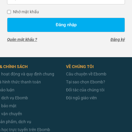
Nhớ mật khẩu
Đăng nhập
Quên mật khẩu ?
Đăng ký
 & CHÍNH SÁCH
VỀ CHÚNG TÔI
 hoạt động và quy định chung
Câu chuyện về Ebomb
à hình thức thanh toán
Tại sao chọn Ebomb?
hảo luận
Đối tác của chúng tôi
 dịch vụ Ebomb
Đội ngũ giáo viên
h bảo mật
 vận chuyển
sản phẩm, dịch vụ
học trực tuyến trên Ebomb