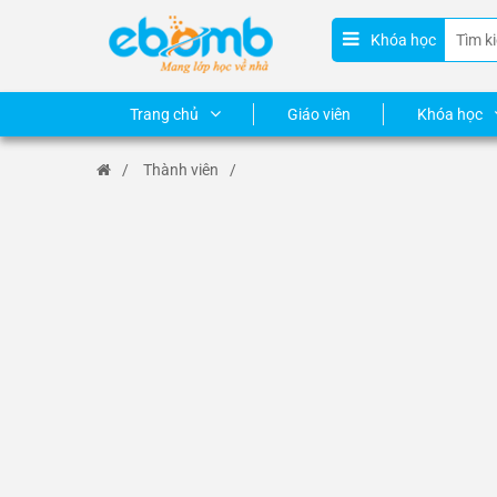
Khóa học
Trang chủ
Giáo viên
Khóa học
/
Thành viên
/