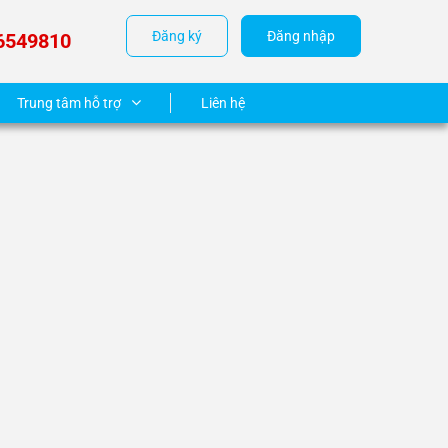
Đăng ký
Đăng nhập
6549810
Trung tâm hỗ trợ
Liên hệ