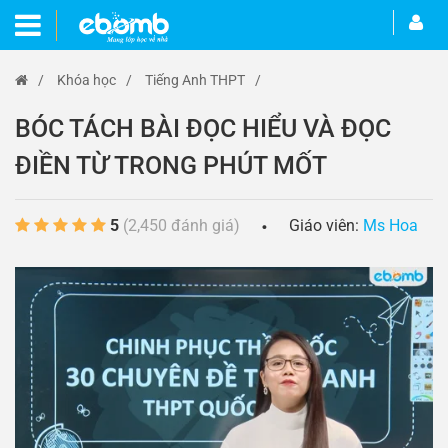
/
Khóa học
/
Tiếng Anh THPT
/
BÓC TÁCH BÀI ĐỌC HIỂU VÀ ĐỌC
ĐIỀN TỪ TRONG PHÚT MỐT
5
(2,450 đánh giá)
Giáo viên:
Ms Hoa