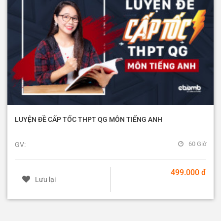
LUYỆN ĐỀ CẤP TỐC THPT QG MÔN TIẾNG ANH
60 Giờ
GV:
499.000 đ
Lưu lại