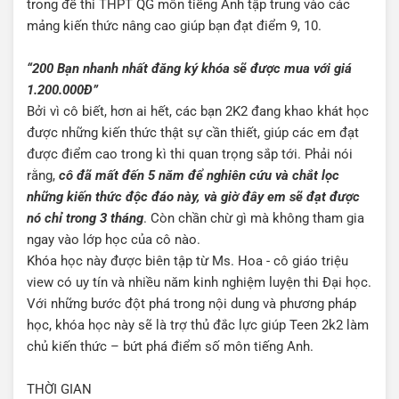
trong đề thi THPT QG môn tiếng Anh tập trung vào các
mảng kiến thức nâng cao giúp bạn đạt điểm 9, 10.
“200 Bạn nhanh nhất đăng ký khóa sẽ được mua với giá
1.200.000Đ”
Bởi vì cô biết, hơn ai hết, các bạn 2K2 đang khao khát học
được những kiến thức thật sự cần thiết, giúp các em đạt
được điểm cao trong kì thi quan trọng sắp tới. Phải nói
rằng,
cô đã mất đến 5 năm để nghiên cứu và chắt lọc
những kiến thức độc đáo này, và giờ đây em sẽ đạt được
nó chỉ trong 3 tháng
. Còn chần chừ gì mà không tham gia
ngay vào lớp học của cô nào.
Khóa học này được biên tập từ Ms. Hoa - cô giáo triệu
view có uy tín và nhiều năm kinh nghiệm luyện thi Đại học.
Với những bước đột phá trong nội dung và phương pháp
học, khóa học này sẽ là trợ thủ đắc lực giúp Teen 2k2 làm
chủ kiến thức – bứt phá điểm số môn tiếng Anh.
THỜI GIAN