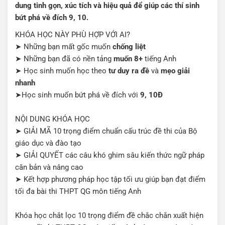
dung tinh gọn, xúc tích và hiệu quả để giúp các thí sinh
bứt phá về đích 9, 10.
KHÓA HỌC NÀY PHÙ HỢP VỚI AI?
➤ Những bạn mất gốc muốn
chống liệt
➤ Những bạn đã có nền tảng
muốn 8+
tiếng Anh
➤ Học sinh muốn học theo
tư duy ra đề
và
mẹo giải
nhanh
➤Học sinh muốn bứt phá về đích với
9, 10Đ
NỘI DUNG KHÓA HỌC
➤ GIẢI MÃ 10 trọng điểm chuẩn cấu trúc đề thi của Bộ
giáo dục và đào tạo
➤ GIẢI QUYẾT các câu khó ghim sâu kiến thức ngữ pháp
căn bản và nâng cao
➤ Kết hợp phương pháp học tập tối ưu giúp bạn đạt điểm
tối đa bài thi THPT QG môn tiếng Anh
Khóa học chắt lọc 10 trọng điểm đề chắc chắn xuất hiện