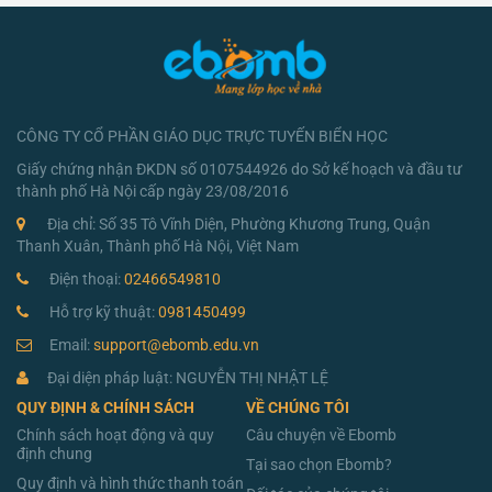
CÔNG TY CỔ PHẦN GIÁO DỤC TRỰC TUYẾN BIỂN HỌC
Giấy chứng nhận ĐKDN số 0107544926 do Sở kế hoạch và đầu tư
thành phố Hà Nội cấp ngày 23/08/2016
Địa chỉ: Số 35 Tô Vĩnh Diện, Phường Khương Trung, Quận
Thanh Xuân, Thành phố Hà Nội, Việt Nam
Điện thoại:
02466549810
Hỗ trợ kỹ thuật:
0981450499
Email:
support@ebomb.edu.vn
Đại diện pháp luật: NGUYỄN THỊ NHẬT LỆ
QUY ĐỊNH & CHÍNH SÁCH
VỀ CHÚNG TÔI
Chính sách hoạt động và quy
Câu chuyện về Ebomb
định chung
Tại sao chọn Ebomb?
Quy định và hình thức thanh toán