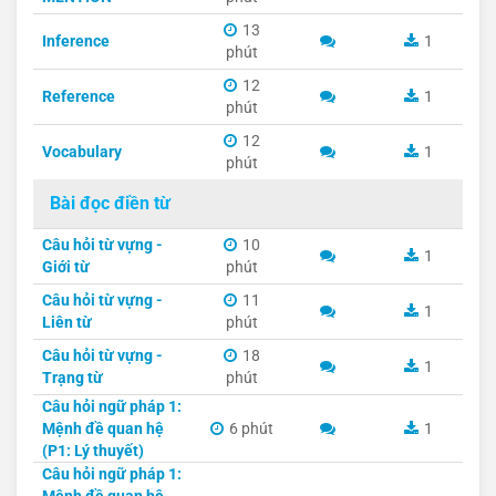
13
Inference
1
phút
12
Reference
1
phút
12
Vocabulary
1
phút
Bài đọc điền từ
Câu hỏi từ vựng -
10
1
Giới từ
phút
Câu hỏi từ vựng -
11
1
Liên từ
phút
Câu hỏi từ vựng -
18
1
Trạng từ
phút
Câu hỏi ngữ pháp 1:
Mệnh đề quan hệ
6 phút
1
(P1: Lý thuyết)
Câu hỏi ngữ pháp 1: