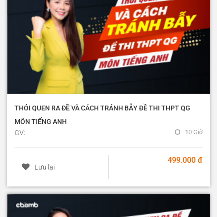
THÓI QUEN RA ĐỀ VÀ CÁCH TRÁNH BẪY ĐỀ THI THPT QG
MÔN TIẾNG ANH
10 Giờ
GV:
499.000 đ
Lưu lại