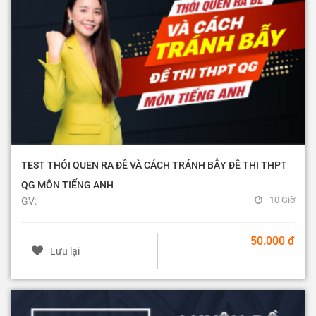
TEST THÓI QUEN RA ĐỀ VÀ CÁCH TRÁNH BẪY ĐỀ THI THPT
QG MÔN TIẾNG ANH
10 Giờ
GV:
50.000 đ
Lưu lại