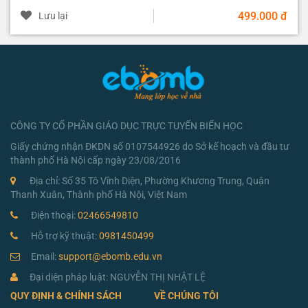
499.000 đ
Lưu lại
CÔNG TY CỔ PHẦN GIÁO DỤC TRỰC TUYẾN BIỂN HỌC
Giấy chứng nhận ĐKDN số 0107544926 do Sở kế hoạch và đầu tư
thành phố Hà Nội cấp ngày 23/08/2016
Địa chỉ: Số 35 Tô Vĩnh Diện, Phường Khương Trung, Quận
Thanh Xuân, Thành phố Hà Nội, Việt Nam
Điện thoại:
02466549810
Hỗ trợ kỹ thuật:
0981450499
Email:
support@ebomb.edu.vn
Đại diện pháp luật: NGUYỄN THỊ NHẬT LỆ
QUY ĐỊNH & CHÍNH SÁCH
VỀ CHÚNG TÔI