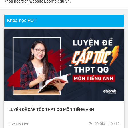
khóa học trên website Ebomb.edu.vn.
Khóa học HOT
LUYỆN ĐỀ CẤP TỐC THPT QG MÔN TIẾNG ANH
60 Giờ
|
Lớp 12
GV: Ms Hoa