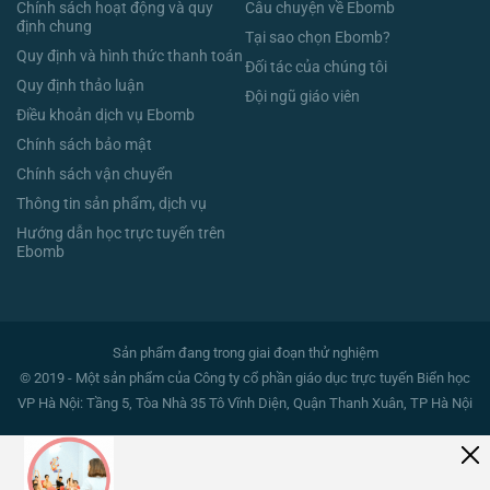
Chính sách hoạt động và quy
Câu chuyện về Ebomb
định chung
Tại sao chọn Ebomb?
Quy định và hình thức thanh toán
Đối tác của chúng tôi
Quy định thảo luận
Đội ngũ giáo viên
Điều khoản dịch vụ Ebomb
Chính sách bảo mật
Chính sách vận chuyển
Thông tin sản phẩm, dịch vụ
Hướng dẫn học trực tuyến trên
Ebomb
Sản phẩm đang trong giai đoạn thử nghiệm
© 2019 - Một sản phẩm của Công ty cổ phần giáo dục trực tuyến Biển học
VP Hà Nội: Tầng 5, Tòa Nhà 35 Tô Vĩnh Diện, Quận Thanh Xuân, TP Hà Nội