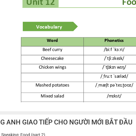
NG ANH GIAO TIẾP CHO NGƯỜI MỚI BẮT ĐẦU
: Speaking: Food (part 2)