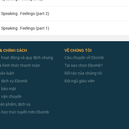
: Speaking : Feelings (part 2)
: Speaking : Feelings (part 1)
 & CHÍNH SÁCH
VỀ CHÚNG TÔI
 hoạt động và quy định chung
Câu chuyện về Ebomb
à hình thức thanh toán
Tại sao chọn Ebomb?
hảo luận
Đối tác của chúng tôi
 dịch vụ Ebomb
Đội ngũ giáo viên
h bảo mật
 vận chuyển
sản phẩm, dịch vụ
học trực tuyến trên Ebomb