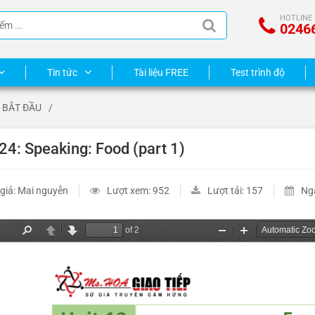
HOTLINE
0246
Tin tức
Tài liệu FREE
Test trình độ
 BẮT ĐẦU
/
 24: Speaking: Food (part 1)
 giả: Mai nguyễn
Lượt xem: 952
Lượt tải: 157
Ng