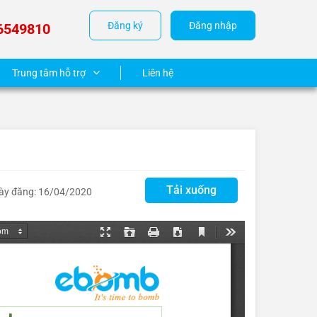
Đăng ký
Đăng nhập
6549810
Trung tâm hỗ trợ
Liên hệ
Tải xuống
ày đăng: 16/04/2020