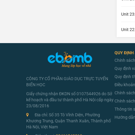
Unit 23
Unit 22
QUY ĐỊNH
Chính sách
Quy định v
Quy định t
CÔNG TY CỔ PHẦN GIÁO DỤC TRỰC TUYẾN
BIỂN HỌC
Điều khoản
Chính sác
Giấy chứng nhận ĐKDN số 0107544926 do Sở
kế hoạch và đầu tư thành phố Hà Nội cấp ngày
Chính sách
23/08/2016
Thông tin 
Địa chỉ: Số 35 Tô Vĩnh Diện, Phường
Hướng dẫn 
Khương Trung, Quận Thanh Xuân, Thành phố
Hà Nội, Việt Nam