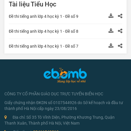
Tài liệu Tiểu Học
Đề thi tiếng anh lớp 4 học kỳ 1 - Đề số 9
Đề thi tiếng anh lớp 4 học kỳ 1 - Đề số 8
Đề thi tiếng anh lớp 4 học kỳ 1 - Đề số 7
CÔNG TY CỔ PHẦN GIÁO DỤC TRỰC TUYẾN BIỂN HỌC
Giấy chứng nhận ĐKDN số 0107544926 do Sở kế hoạch và đầu tư
thành phố Hà Nội cấp ngày 23/08/2016
Địa chỉ: Số 35 Tô Vĩnh Diện, Phường Khương Trung, Quận
Thanh Xuân, Thành phố Hà Nội, Việt Nam