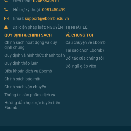
Điện thoại:
02466549810
Hỗ trợ kỹ thuật:
0981450499
Email:
support@ebomb.edu.vn
Đại diện pháp luật: NGUYỄN THỊ NHẬT LỆ
QUY ĐỊNH & CHÍNH SÁCH
VỀ CHÚNG TÔI
Chính sách hoạt động và quy
Câu chuyện về Ebomb
định chung
Tại sao chọn Ebomb?
Quy định và hình thức thanh toán
Đối tác của chúng tôi
Quy định thảo luận
Đội ngũ giáo viên
Điều khoản dịch vụ Ebomb
Chính sách bảo mật
Chính sách vận chuyển
Thông tin sản phẩm, dịch vụ
Hướng dẫn học trực tuyến trên
Ebomb