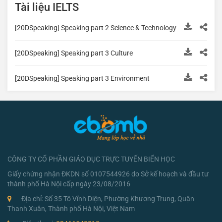
Tài liệu IELTS
[20DSpeaking] Speaking part 2 Science & Technology
[20DSpeaking] Speaking part 3 Culture
[20DSpeaking] Speaking part 3 Environment
CÔNG TY CỔ PHẦN GIÁO DỤC TRỰC TUYẾN BIỂN HỌC
Giấy chứng nhận ĐKDN số 0107544926 do Sở kế hoạch và đầu tư
thành phố Hà Nội cấp ngày 23/08/2016
Địa chỉ: Số 35 Tô Vĩnh Diện, Phường Khương Trung, Quận
Thanh Xuân, Thành phố Hà Nội, Việt Nam