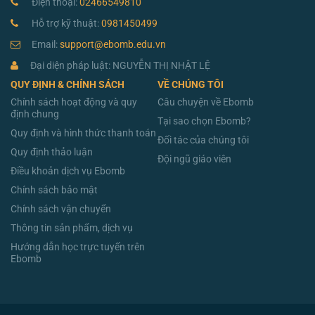
Điện thoại:
02466549810
Hỗ trợ kỹ thuật:
0981450499
Email:
support@ebomb.edu.vn
Đại diện pháp luật: NGUYỄN THỊ NHẬT LỆ
QUY ĐỊNH & CHÍNH SÁCH
VỀ CHÚNG TÔI
Chính sách hoạt động và quy
Câu chuyện về Ebomb
định chung
Tại sao chọn Ebomb?
Quy định và hình thức thanh toán
Đối tác của chúng tôi
Quy định thảo luận
Đội ngũ giáo viên
Điều khoản dịch vụ Ebomb
Chính sách bảo mật
Chính sách vận chuyển
Thông tin sản phẩm, dịch vụ
Hướng dẫn học trực tuyến trên
Ebomb