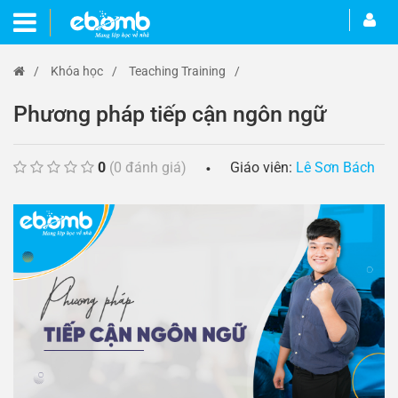
/
Khóa học
/
Teaching Training
/
Phương pháp tiếp cận ngôn ngữ
0
(0 đánh giá)
Giáo viên:
Lê Sơn Bách