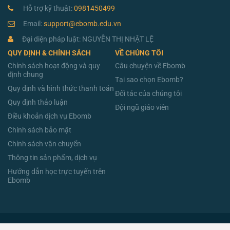
Hỗ trợ kỹ thuật:
0981450499
Email:
support@ebomb.edu.vn
Đại diện pháp luật: NGUYỄN THỊ NHẬT LỆ
QUY ĐỊNH & CHÍNH SÁCH
VỀ CHÚNG TÔI
Chính sách hoạt động và quy
Câu chuyện về Ebomb
định chung
Tại sao chọn Ebomb?
Quy định và hình thức thanh toán
Đối tác của chúng tôi
Quy định thảo luận
Đội ngũ giáo viên
Điều khoản dịch vụ Ebomb
Chính sách bảo mật
Chính sách vận chuyển
Thông tin sản phẩm, dịch vụ
Hướng dẫn học trực tuyến trên
Ebomb
Sản phẩm đang trong giai đoạn thử nghiệm