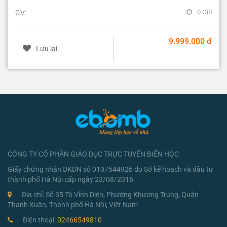
0 Giờ
GV:
9.999.000 đ
Lưu lại
CÔNG TY CỔ PHẦN GIÁO DỤC TRỰC TUYẾN BIỂN HỌC
Giấy chứng nhận ĐKDN số 0107544926 do Sở kế hoạch và đầu tư
thành phố Hà Nội cấp ngày 23/08/2016
Địa chỉ: Số 35 Tô Vĩnh Diện, Phường Khương Trung, Quận
Thanh Xuân, Thành phố Hà Nội, Việt Nam
Điện thoại:
02466549810