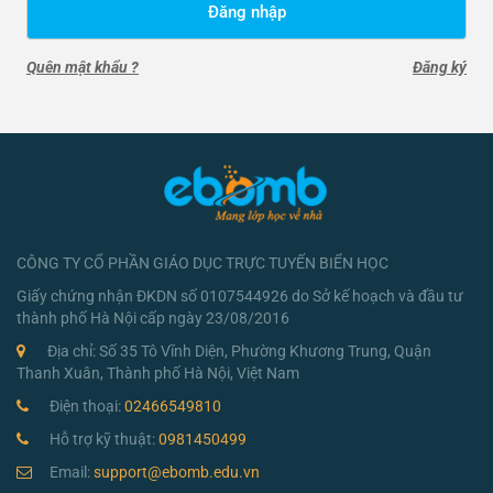
Đăng nhập
Quên mật khẩu ?
Đăng ký
CÔNG TY CỔ PHẦN GIÁO DỤC TRỰC TUYẾN BIỂN HỌC
Giấy chứng nhận ĐKDN số 0107544926 do Sở kế hoạch và đầu tư
thành phố Hà Nội cấp ngày 23/08/2016
Địa chỉ: Số 35 Tô Vĩnh Diện, Phường Khương Trung, Quận
Thanh Xuân, Thành phố Hà Nội, Việt Nam
Điện thoại:
02466549810
Hỗ trợ kỹ thuật:
0981450499
Email:
support@ebomb.edu.vn