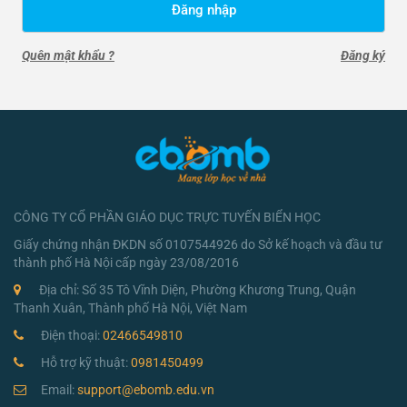
Đăng nhập
Quên mật khẩu ?
Đăng ký
CÔNG TY CỔ PHẦN GIÁO DỤC TRỰC TUYẾN BIỂN HỌC
Giấy chứng nhận ĐKDN số 0107544926 do Sở kế hoạch và đầu tư
thành phố Hà Nội cấp ngày 23/08/2016
Địa chỉ: Số 35 Tô Vĩnh Diện, Phường Khương Trung, Quận
Thanh Xuân, Thành phố Hà Nội, Việt Nam
Điện thoại:
02466549810
Hỗ trợ kỹ thuật:
0981450499
Email:
support@ebomb.edu.vn