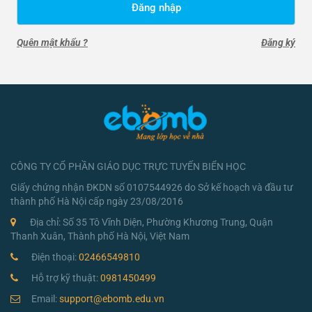
Đăng nhập
Quên mật khẩu ?
Đăng ký
CÔNG TY CỔ PHẦN GIÁO DỤC TRỰC TUYẾN BIỂN HỌC
Giấy chứng nhận ĐKDN số 0107544926 do Sở kế hoạch và đầu tư
thành phố Hà Nội cấp ngày 23/08/2016
Địa chỉ: Số 35 Tô Vĩnh Diện, Phường Khương Trung, Quận
Thanh Xuân, Thành phố Hà Nội, Việt Nam
Điện thoại:
02466549810
Hỗ trợ kỹ thuật:
0981450499
Email:
support@ebomb.edu.vn