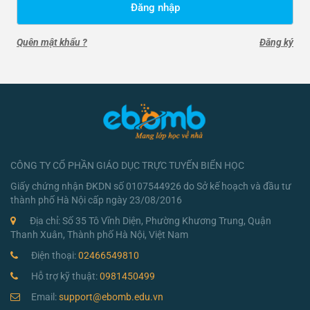
Đăng nhập
Quên mật khẩu ?
Đăng ký
CÔNG TY CỔ PHẦN GIÁO DỤC TRỰC TUYẾN BIỂN HỌC
Giấy chứng nhận ĐKDN số 0107544926 do Sở kế hoạch và đầu tư
thành phố Hà Nội cấp ngày 23/08/2016
Địa chỉ: Số 35 Tô Vĩnh Diện, Phường Khương Trung, Quận
Thanh Xuân, Thành phố Hà Nội, Việt Nam
Điện thoại:
02466549810
Hỗ trợ kỹ thuật:
0981450499
Email:
support@ebomb.edu.vn