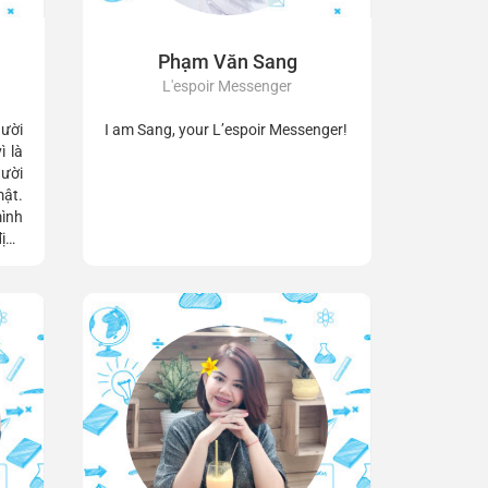
Phạm Văn Sang
L'espoir Messenger
ười
I am Sang, your L’espoir Messenger!
ì là
gười
mật.
mình
ịnh
 và
 với
ông