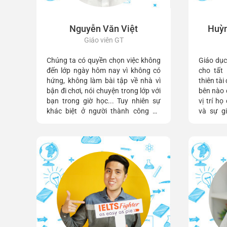
Nguyễn Văn Việt
Huỳn
Giáo viên GT
Chúng ta có quyền chọn việc không
Giáo dụ
đến lớp ngày hôm nay vì không có
cho tất
hứng, không làm bài tập về nhà vì
thiên tà
bận đi chơi, nói chuyện trong lớp với
bên nào 
bạn trong giờ học... Tuy nhiên sự
vị trí h
khác biệt ở người thành công đó
và sự g
chính là cách họ đối mặt với những
nhận đư
hậu quả của lựa chọn đó mang lại