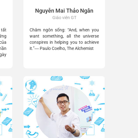
Nguyễn Mai Thảo Ngân
Giáo viên GT
 tất
Châm ngôn sống: “And, when you
hững
want something, all the universe
 của
conspires in helping you to achieve
hần
it.”― Paulo Coelho, The Alchemist
gày