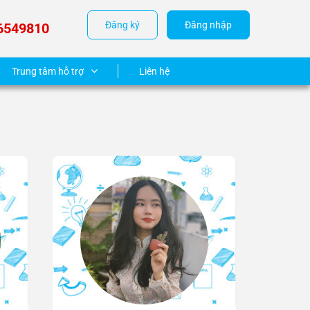
Đăng ký
Đăng nhập
6549810
Trung tâm hỗ trợ
Liên hệ