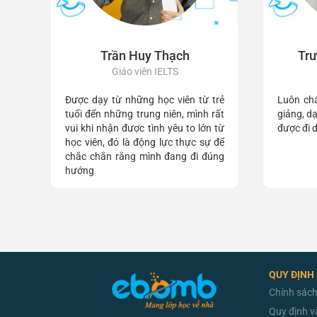
Trần Huy Thạch
Trư
Giáo viên IELTS
Được dạy từ những học viên từ trẻ
Luôn chá
tuổi đến những trung niên, mình rất
giảng, d
vui khi nhận được tình yêu to lớn từ
được đi 
học viên, đó là động lực thực sự để
chắc chắn rằng mình đang đi đúng
hướng
QUY ĐỊNH
Chính sách
Quy định v