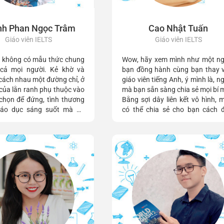
h Phan Ngọc Trâm
Cao Nhật Tuấn
Giáo viên IELTS
Giáo viên IELTS
c không có mẫu thức chung
Wow, hãy xem mình như một ng
 cả mọi người. Kẻ khờ và
bạn đồng hành cùng bạn thay v
i cách nhau một đường chỉ, ở
giáo viên tiếng Anh, ý mình là, n
của lằn ranh phụ thuộc vào
mà bạn sẵn sàng chia sẻ mọi bí 
ọ chọn để đứng, tình thương
Bằng sợi dây liên kết vô hình, 
iáo dục sáng suốt mà họ
có thể chia sẻ cho bạn cách đ
ợc
hướng và mở rộng tầm nhìn
ngược lại, bạn có thể chia sẻ
mình những điều mà mình kh
biết, như hạnh phúc, tình cảm