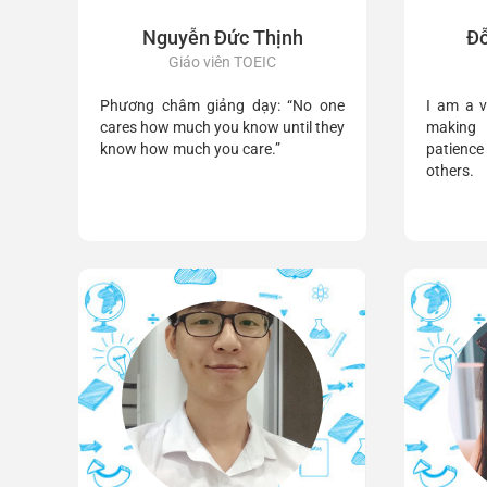
Nguyễn Đức Thịnh
Đỗ
Giáo viên TOEIC
Phương châm giảng dạy: “No one
I am a v
cares how much you know until they
making 
know how much you care.”
patience 
others.