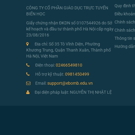
Quy định t
CÔNG TY CỔ PHẦN GIÁO DỤC TRỰC TUYẾN
BIỂN HỌC
Điều khoản
Chính sác
Giấy chứng nhận ĐKDN số 0107544926 do Sở
kế hoạch và đầu tư thành phố Hà Nội cấp ngày
Chính sách
23/08/2016
Thông tin 
Địa chỉ: Số 35 Tô Vĩnh Diện, Phường
Hướng dẫn 
Khương Trung, Quận Thanh Xuân, Thành phố
Hà Nội, Việt Nam
Điện thoại:
02466549810
Hỗ trợ kỹ thuật:
0981450499
Email:
support@ebomb.edu.vn
Đại diện pháp luật: NGUYỄN THỊ NHẬT LỆ