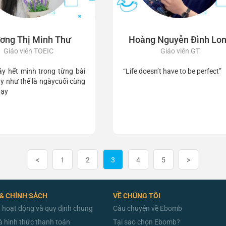
ơng Thị Minh Thư
Hoàng Nguyễn Đình Lo
Giáo viên TOEIC
Giáo viên GT
y hết mình trong từng bài
“Life doesn’t have to be perfect”
ạy như thể là ngàycuối cùng
dạy
<
1
2
3
4
5
>
 & CHÍNH SÁCH
VỀ CHÚNG TÔI
 hoạt động và quy định chung
Câu chuyện về Ebomb
à hình thức thanh toán
Tại sao chọn Ebomb?